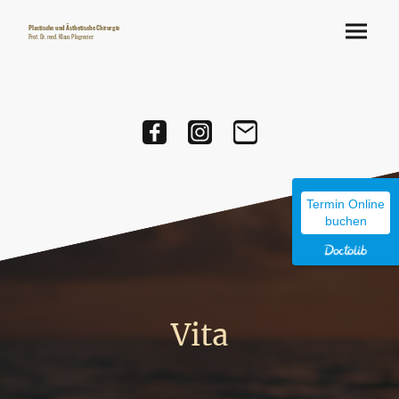
Plastische und Ästhetische Chirurgie
Prof. Dr. med. Klaus Plogmeier
Termin Online
buchen
Vita