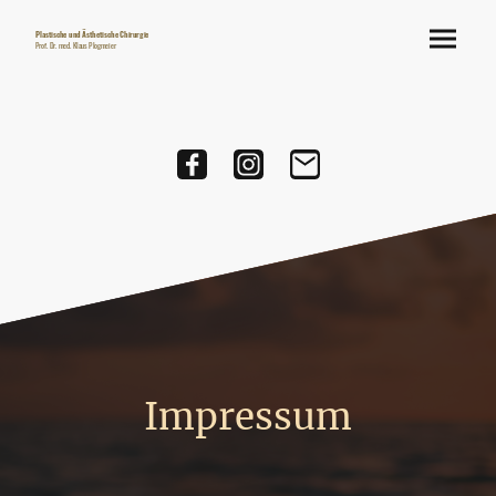
Plastische und Ästhetische Chirurgie
Prof. Dr. med. Klaus Plogmeier
Impressum